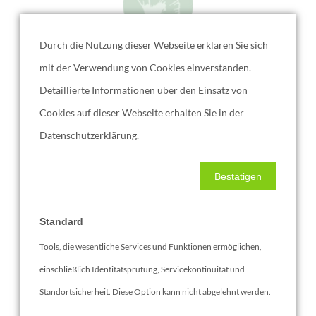
Durch die Nutzung dieser Webseite erklären Sie sich
Schmerztherapie
mit der Verwendung von Cookies einverstanden.
Detaillierte Informationen über den Einsatz von
Cookies auf dieser Webseite erhalten Sie in der
Datenschutzerklärung.
Bestätigen
Akupunktur
Standard
Tools, die wesentliche Services und Funktionen ermöglichen,
einschließlich Identitätsprüfung, Servicekontinuität und
Standortsicherheit. Diese Option kann nicht abgelehnt werden.