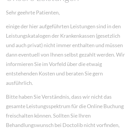
S
p
Lorem ipsum dolor sit amet:
Sehr geehrte Patienten,
o
einige der hier aufgeführten Leistungen sind in den
r
Leistungskatalogen der Krankenkassen (gesetzlich
t
24h
/ 365days
und auch privat) nicht immer enthalten und müssen
m
e
dann eventuell von Ihnen selbst gezahlt werden. Wir
d
informieren Sie im Vorfeld über die etwaig
We offer support for our customers
Mon - Fri 8:00am - 5:00pm
(GMT +1)
i
entstehenden Kosten und beraten Sie gern
z
ausführlich.
Get in touch
i
Bitte haben Sie Verständnis, dass wir nicht das
n
Cybersteel Inc.
gesamte Leistungsspektrum für die Online Buchung
i
376-293 City Road, Suite 600
freischalten können. Sollten Sie Ihren
s
San Francisco, CA 94102
Behandlungswunsch bei Doctolib nicht vorfinden,
c