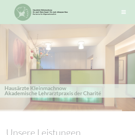
Login
Benutzername
Passwort
Hausärzte Kleinmachnow
Akademische Lehrarztpraxis der Charité
Anmelden
Register
|
Lost your password?
Unsere Leistungen
Support